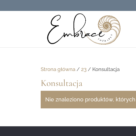
Strona główna
/
23
/ Konsultacja
Konsultacja
Nie znaleziono produktów, których