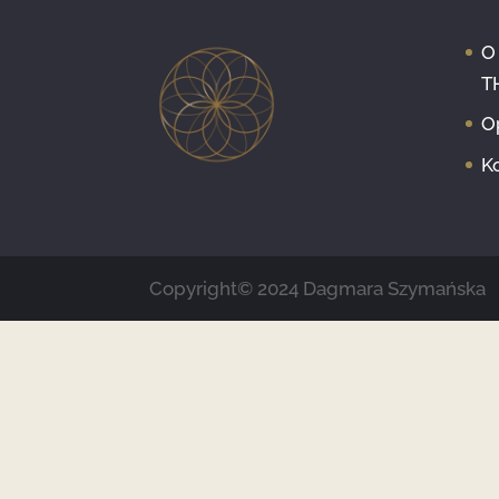
O
T
O
K
Copyright© 2024 Dagmara Szymańska