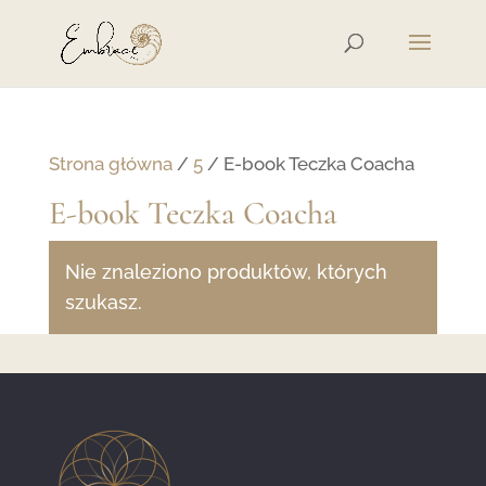
Strona główna
/
5
/ E-book Teczka Coacha
E-book Teczka Coacha
Nie znaleziono produktów, których
szukasz.