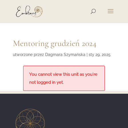
Mentoring grudzień 2024
utworzone przez
Dagmara Szymańska
|
sty 29, 2025
You cannot view this unit as you're
not logged in yet.