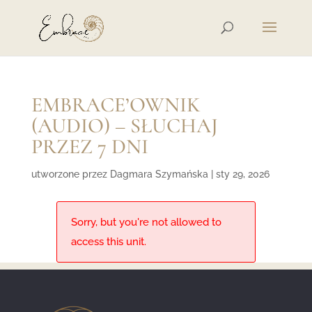
EMBRACE’OWNIK
(AUDIO) – SŁUCHAJ
PRZEZ 7 DNI
utworzone przez
Dagmara Szymańska
|
sty 29, 2026
Sorry, but you're not allowed to
access this unit.