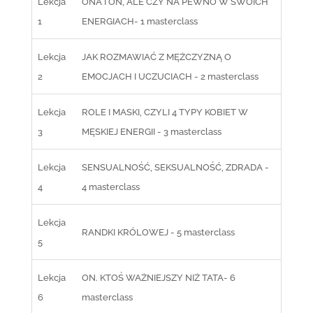
Lekcja
ONA I ON, ALE CZY NA PEWNO W SWOICH
1
ENERGIACH- 1 masterclass
Lekcja
JAK ROZMAWIAĆ Z MĘŻCZYZNĄ O
2
EMOCJACH I UCZUCIACH - 2 masterclass
Lekcja
ROLE I MASKI, CZYLI 4 TYPY KOBIET W
3
MĘSKIEJ ENERGII - 3 masterclass
Lekcja
SENSUALNOŚĆ, SEKSUALNOŚĆ, ZDRADA -
4
4 masterclass
Lekcja
RANDKI KRÓLOWEJ - 5 masterclass
5
Lekcja
ON. KTOŚ WAŻNIEJSZY NIŻ TATA- 6
6
masterclass