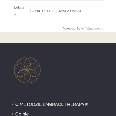
Lekcja
CZYM JEST I JAK DZIAŁA UMYSŁ
7
Powered By
WP Courseware
O METODZIE EMBRACE THERAPY®
Opinie