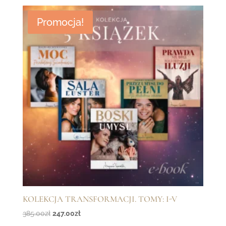
Promocja!
KOLEKCJA TRANSFORMACJI. TOMY: I-V
Pierwotna
Aktualna
385.00
zł
247.00
zł
cena
cena