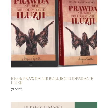
E-book PRAWDA NIE BOLI. BOLI ODPADANIE
ILUZJI
77.00
zł