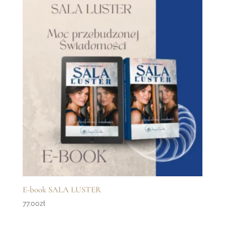
E-book SALA LUSTER
77.00
zł