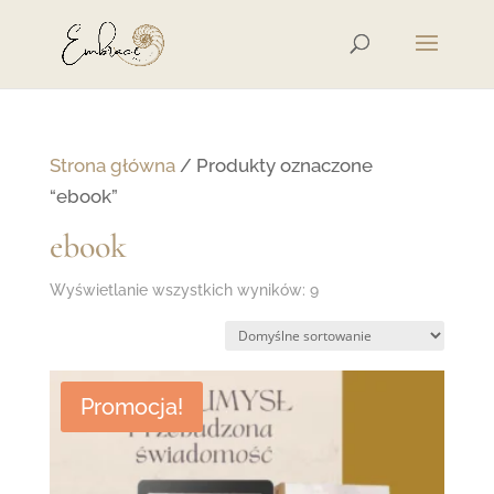
Strona główna
/ Produkty oznaczone
“ebook”
ebook
Wyświetlanie wszystkich wyników: 9
Promocja!