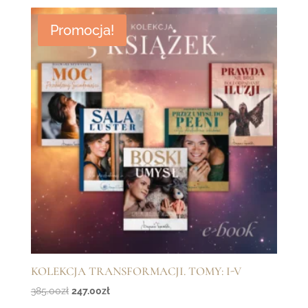
Promocja!
KOLEKCJA TRANSFORMACJI. TOMY: I-V
Pierwotna
Aktualna
385.00
zł
247.00
zł
cena
cena