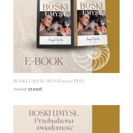
BOSKI UMYSŁ (BO) (Format PDF)
Pierwotna
Aktualna
77.00
zł
17.00
zł
cena
cena
wynosiła:
wynosi:
77.00zł.
17.00zł.