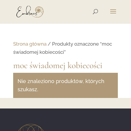
Strona główna
/ Produkty oznaczone “moc
świadomej kobiecości”
moc świadomej kobiecości
Nie znaleziono produktów, których
szukasz.