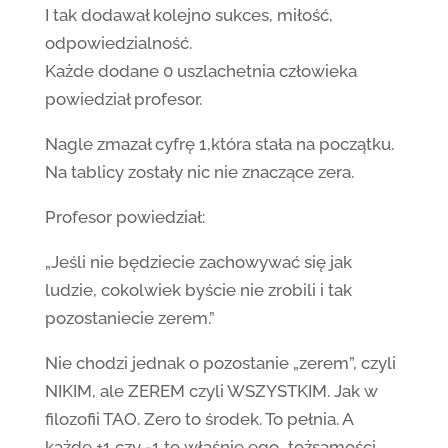
I tak dodawał kolejno sukces, miłość,
odpowiedzialność.
Każde dodane 0 uszlachetnia człowieka
powiedział profesor.
Nagle zmazał cyfrę 1,która stała na początku.
Na tablicy zostały nic nie znaczące zera.
Profesor powiedział:
„Jeśli nie będziecie zachowywać się jak
ludzie, cokolwiek byście nie zrobili i tak
pozostaniecie zerem.”
Nie chodzi jednak o pozostanie „zerem”, czyli
NIKIM, ale ZEREM czyli WSZYSTKIM. Jak w
filozofii TAO. Zero to środek. To pełnia. A
każde +1 czy -1 to właśnie ego…tożsamości…