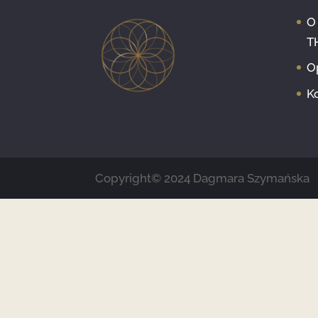
O
T
O
K
Copyright© 2024 Dagmara Szymańska