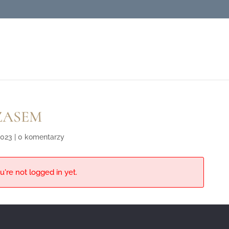
CZASEM
2023
|
0 komentarzy
u're not logged in yet.