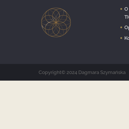
O
T
O
K
Copyright© 2024 Dagmara Szymańska