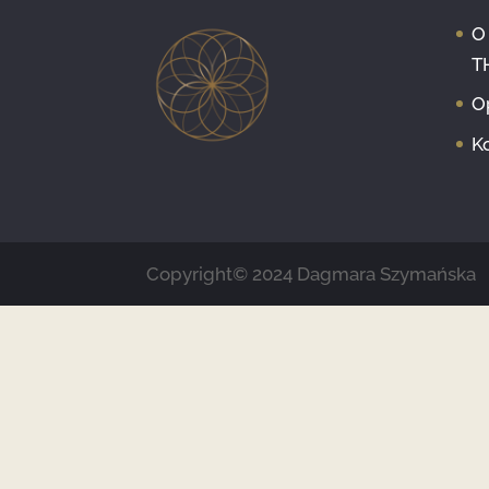
O
T
O
K
Copyright© 2024 Dagmara Szymańska