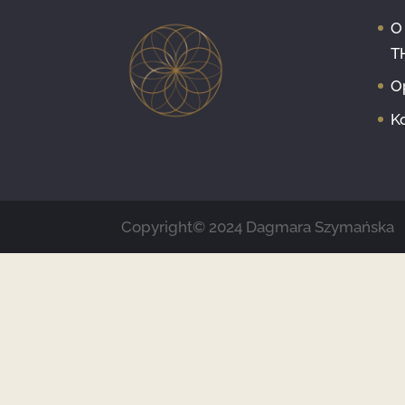
O
T
O
K
Copyright© 2024 Dagmara Szymańska