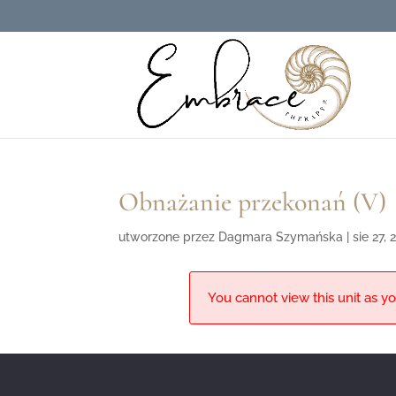
Obnażanie przekonań (V)
utworzone przez
Dagmara Szymańska
|
sie 27,
You cannot view this unit as yo