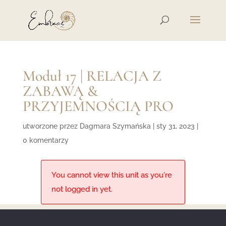
Moduł 17 | RELACJA Z
ZABAWĄ &
PRZYJEMNOŚCIĄ PRO
utworzone przez
Dagmara Szymańska
|
sty 31, 2023
|
0 komentarzy
You cannot view this unit as you're
not logged in yet.