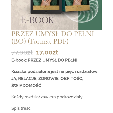
PRZEZ UMYSŁ DO PEŁNI
(BO) (Format PDF)
Pierwotna
Aktualna
77.00
zł
17.00
zł
cena
cena
E-book: PRZEZ UMYSŁ DO PEŁNI
wynosiła:
wynosi:
Ksiażka podzielona jest na pięć rozdziałów:
77.00zł.
17.00zł.
JA, RELACJE, ZDROWIE, OBFITOŚĆ,
ŚWIADOMOŚĆ
Każdy rozdział zawiera podrozdziały:
Spis treści