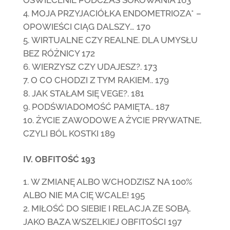
OŚWIECENIE PODCZAS SOKOWANIA 163
MOJA PRZYJACIÓŁKA ENDOMETRIOZA* –
OPOWIEŚCI CIĄG DALSZY… 170
WIRTUALNE CZY REALNE. DLA UMYSŁU
BEZ RÓŻNICY 172
WIERZYSZ CZY UDAJESZ?. 173
O CO CHODZI Z TYM RAKIEM.. 179
JAK STAŁAM SIĘ VEGE?. 181
PODŚWIADOMOŚĆ PAMIĘTA.. 187
ŻYCIE ZAWODOWE A ŻYCIE PRYWATNE,
CZYLI BÓL KOSTKI 189
IV. OBFITOŚĆ 193
W ZMIANĘ ALBO WCHODZISZ NA 100%
ALBO NIE MA CIĘ WCALE! 195
MIŁOŚĆ DO SIEBIE I RELACJA ZE SOBĄ,
JAKO BAZA WSZELKIEJ OBFITOŚCI 197