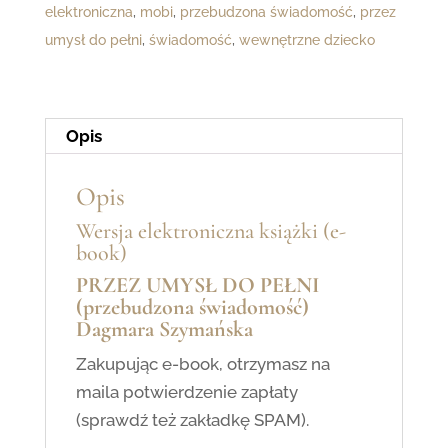
elektroniczna
,
mobi
,
przebudzona świadomość
,
przez
(BO)
umysł do pełni
,
świadomość
,
wewnętrzne dziecko
(Format
PDF)
Opis
Opis
Wersja elektroniczna książki (e-
book)
PRZEZ UMYSŁ DO PEŁNI
(przebudzona świadomość)
Dagmara Szymańska
Zakupując e-book, otrzymasz na
maila potwierdzenie zapłaty
(sprawdź też zakładkę SPAM).