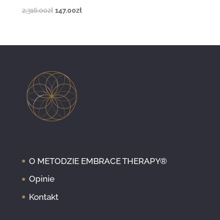
Pierwotna
Aktualna
2,316.00
zł
147.00
zł
cena
cena
wynosiła:
wynosi:
2,316.00zł.
147.00zł.
O METODZIE EMBRACE THERAPY®
Opinie
Kontakt