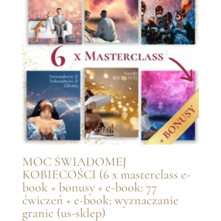
MOC ŚWIADOMEJ
KOBIECOŚCI (6 x masterclass e-
book + bonusy + e-book: 77
ćwiczeń + e-book: wyznaczanie
granic (us-sklep)