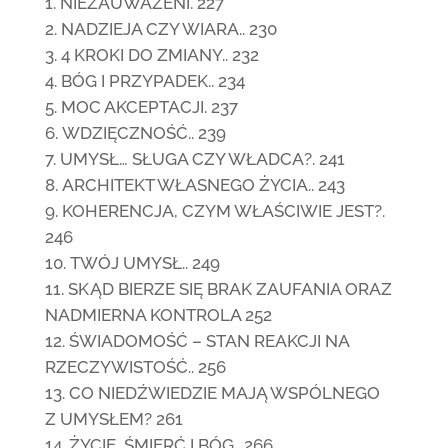
NIEZAUWAŻENI. 227
NADZIEJA CZY WIARA.. 230
4 KROKI DO ZMIANY.. 232
BÓG I PRZYPADEK.. 234
MOC AKCEPTACJI. 237
WDZIĘCZNOŚĆ.. 239
UMYSŁ… SŁUGA CZY WŁADCA?. 241
ARCHITEKT WŁASNEGO ŻYCIA.. 243
KOHERENCJA, CZYM WŁAŚCIWIE JEST?.
246
TWÓJ UMYSŁ.. 249
SKĄD BIERZE SIĘ BRAK ZAUFANIA ORAZ
NADMIERNA KONTROLA 252
ŚWIADOMOŚĆ – STAN REAKCJI NA
RZECZYWISTOŚĆ.. 256
CO NIEDŹWIEDZIE MAJĄ WSPÓLNEGO
Z UMYSŁEM? 261
ŻYCIE, ŚMIERĆ I BÓG.. 266