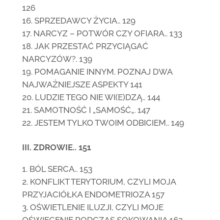
126
SPRZEDAWCY ŻYCIA.. 129
NARCYZ – POTWÓR CZY OFIARA.. 133
JAK PRZESTAĆ PRZYCIĄGAĆ
NARCYZÓW?. 139
POMAGANIE INNYM. POZNAJ DWA
NAJWAŻNIEJSZE ASPEKTY 141
LUDZIE TEGO NIE WI(E)DZĄ.. 144
SAMOTNOŚĆ I „SAMOŚĆ„. 147
JESTEM TYLKO TWOIM ODBICIEM.. 149
III. ZDROWIE.. 151
BÓL SERCA.. 153
KONFLIKT TERYTORIUM, CZYLI MOJA
PRZYJACIÓŁKA ENDOMETRIOZA 157
OŚWIETLENIE ILUZJI, CZYLI MOJE