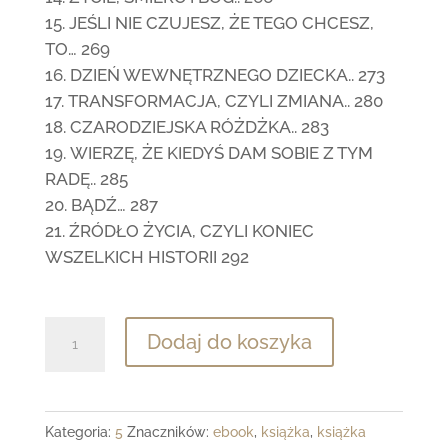
JEŚLI NIE CZUJESZ, ŻE TEGO CHCESZ,
TO… 269
DZIEŃ WEWNĘTRZNEGO DZIECKA.. 273
TRANSFORMACJA, CZYLI ZMIANA.. 280
CZARODZIEJSKA RÓŻDŻKA.. 283
WIERZĘ, ŻE KIEDYŚ DAM SOBIE Z TYM
RADĘ.. 285
BĄDŹ… 287
ŹRÓDŁO ŻYCIA, CZYLI KONIEC
WSZELKICH HISTORII 292
ilość
Dodaj do koszyka
PRZEZ
UMYSŁ
DO
Kategoria:
5
Znaczników:
ebook
,
książka
,
książka
PEŁNI